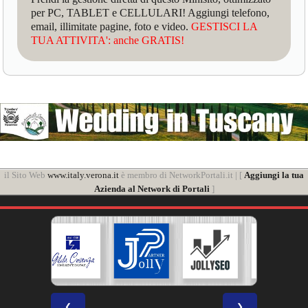
per PC, TABLET e CELLULARI! Aggiungi telefono,
email, illimitate pagine, foto e video.
GESTISCI LA
TUA ATTIVITA': anche GRATIS!
il Sito Web
www.italy.verona.it
è membro di NetworkPortali.it | [
Aggiungi la tua
Azienda al Network di Portali
]
❮
❯