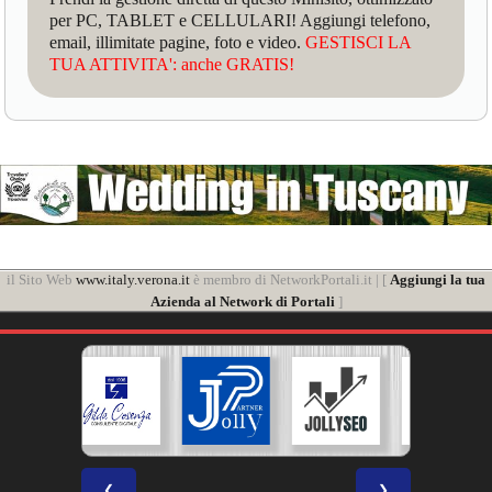
per PC, TABLET e CELLULARI! Aggiungi telefono,
email, illimitate pagine, foto e video.
GESTISCI LA
TUA ATTIVITA': anche GRATIS!
il Sito Web
www.italy.verona.it
è membro di NetworkPortali.it | [
Aggiungi la tua
Azienda al Network di Portali
]
❮
❯