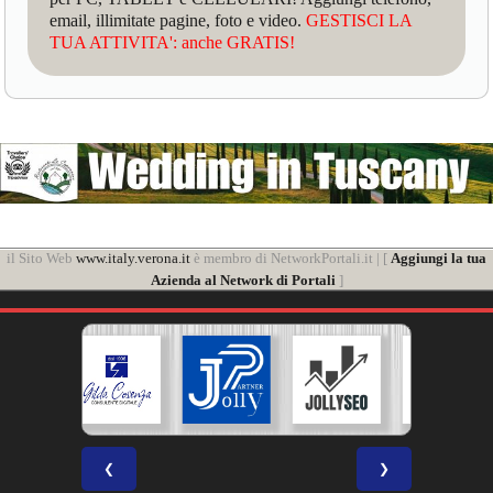
email, illimitate pagine, foto e video.
GESTISCI LA
TUA ATTIVITA': anche GRATIS!
il Sito Web
www.italy.verona.it
è membro di NetworkPortali.it | [
Aggiungi la tua
Azienda al Network di Portali
]
❮
❯