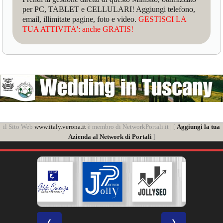
per PC, TABLET e CELLULARI! Aggiungi telefono,
email, illimitate pagine, foto e video.
GESTISCI LA
TUA ATTIVITA': anche GRATIS!
il Sito Web
www.italy.verona.it
è membro di NetworkPortali.it | [
Aggiungi la tua
Azienda al Network di Portali
]
❮
❯