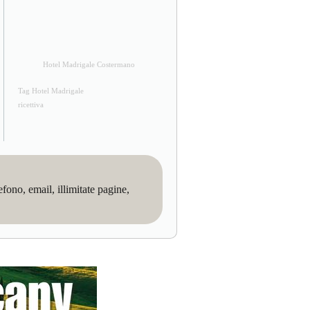
Hotel Madrigale Costermano
Tag Hotel Madrigale
ricettiva
no, email, illimitate pagine,