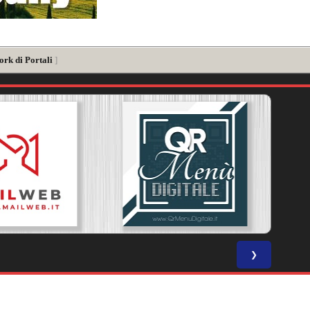
ork di Portali
]
❯