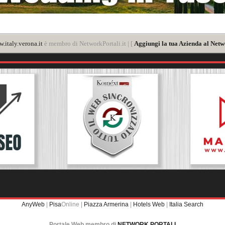
.italy.verona.it
è membro di NetworkPortali.it | [
Aggiungi la tua Azienda al Netw
AnyWeb
|
Pisa
Online |
Piazza Armerina
|
Hotels Web
|
Italia Search
Portale Web membro di
NETWORK PORTALI