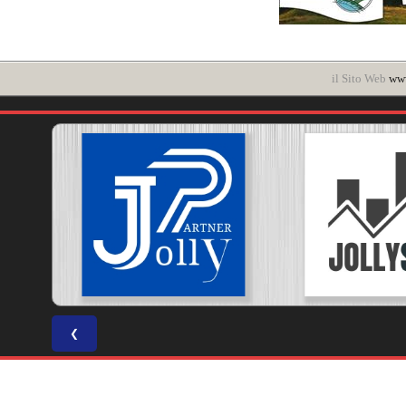
il Sito Web
www
❮