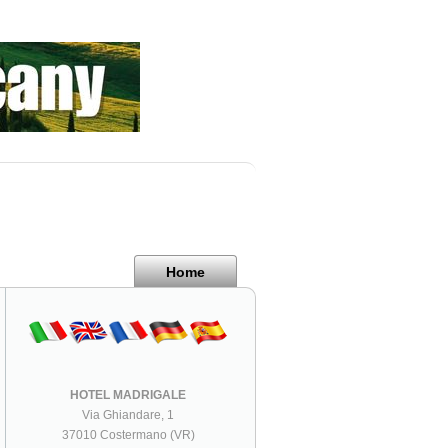
Home
HOTEL MADRIGALE
Via Ghiandare, 1
37010 Costermano (VR)