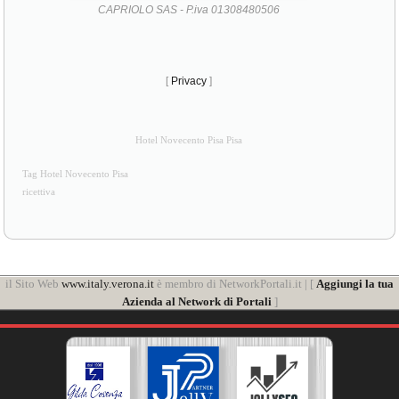
CAPRIOLO SAS - P.iva 01308480506
[
Privacy
]
Hotel Novecento Pisa Pisa
Tag Hotel Novecento Pisa
ricettiva
il Sito Web
www.italy.verona.it
è membro di NetworkPortali.it | [
Aggiungi la tua
Azienda al Network di Portali
]