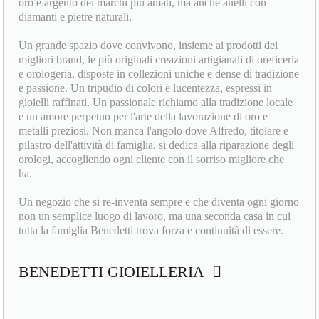
regalo, da fare e da farsi. Classici gioielli preziosi in oro e
argento, ma anche orologi e cronografi. Bracciali e collane in
oro e argento dei marchi più amati, ma anche anelli con
diamanti e pietre naturali.
Un grande spazio dove convivono, insieme ai prodotti dei
migliori brand, le più originali creazioni artigianali di oreficeria
e orologeria, disposte in collezioni uniche e dense di tradizione
e passione. Un tripudio di colori e lucentezza, espressi in
gioielli raffinati. Un passionale richiamo alla tradizione locale
e un amore perpetuo per l'arte della lavorazione di oro e
metalli preziosi. Non manca l'angolo dove Alfredo, titolare e
pilastro dell'attività di famiglia, si dedica alla riparazione degli
orologi, accogliendo ogni cliente con il sorriso migliore che
ha.
Un negozio che si re-inventa sempre e che diventa ogni giorno
non un semplice luogo di lavoro, ma una seconda casa in cui
tutta la famiglia Benedetti trova forza e continuità di essere.
BENEDETTI GIOIELLERIA