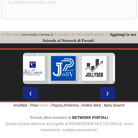
BENEDETTI GIOIELLERIA Pisa
Tag BENEDETTI GIOIELLERIA
il Sito Web
www.italy.verona.it
è membro di NetworkPortali.it | [
Aggiungi la tua
Azienda al Network di Portali
]
❮
❯
AnyWeb
|
Pisa
Online |
Piazza Armerina
|
Hotels Web
|
Italia Search
Portale Web membro di
NETWORK PORTALI