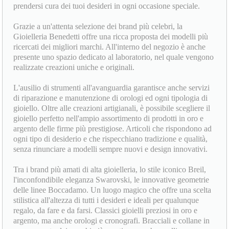
vendita di gioielli dei migliori brand: la Gioielleria Benedetti ti
accoglie nel Centro Commerciale Pisanova di Pisa per
prendersi cura dei tuoi desideri in ogni occasione speciale.
Grazie a un'attenta selezione dei brand più celebri, la
Gioielleria Benedetti offre una ricca proposta dei modelli più
ricercati dei migliori marchi. All'interno del negozio è anche
presente uno spazio dedicato al laboratorio, nel quale vengono
realizzate creazioni uniche e originali.
L'ausilio di strumenti all'avanguardia garantisce anche servizi
di riparazione e manutenzione di orologi ed ogni tipologia di
gioiello. Oltre alle creazioni artigianali, è possibile scegliere il
gioiello perfetto nell'ampio assortimento di prodotti in oro e
argento delle firme più prestigiose. Articoli che rispondono ad
ogni tipo di desiderio e che rispecchiano tradizione e qualità,
senza rinunciare a modelli sempre nuovi e design innovativi.
Tra i brand più amati di alta gioielleria, lo stile iconico Breil,
l'inconfondibile eleganza Swarovski, le innovative geometrie
delle linee Boccadamo. Un luogo magico che offre una scelta
stilistica all'altezza di tutti i desideri e ideali per qualunque