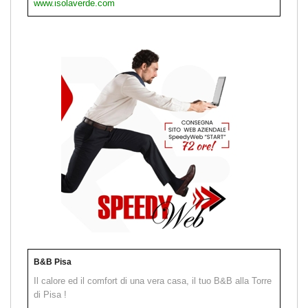
www.isolaverde.com
B&B Pisa
Il calore ed il comfort di una vera casa, il tuo B&B alla Torre
di Pisa !