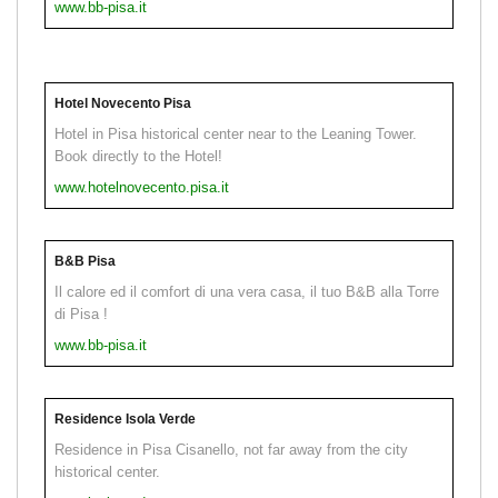
www.bb-pisa.it
Hotel Novecento Pisa
Hotel in Pisa historical center near to the Leaning Tower.
Book directly to the Hotel!
www.hotelnovecento.pisa.it
B&B Pisa
Il calore ed il comfort di una vera casa, il tuo B&B alla Torre
di Pisa !
www.bb-pisa.it
Residence Isola Verde
Residence in Pisa Cisanello, not far away from the city
historical center.