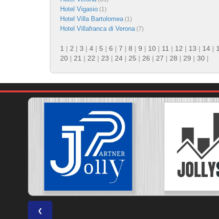
Hotel Vigasio
(1)
Hotel Villa Bartolomea
(1)
Hotel Villafranca di Verona
(7)
1
|
2
|
3
|
4
|
5
|
6
|
7
|
8
|
9
|
10
|
11
|
12
|
13
|
14
|
20
|
21
|
22
|
23
|
24
|
25
|
26
|
27
|
28
|
29
|
30
|
❮