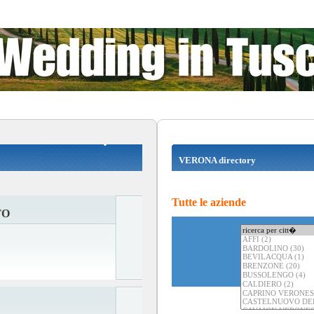
VERONA directory
Tutte le aziende
TO